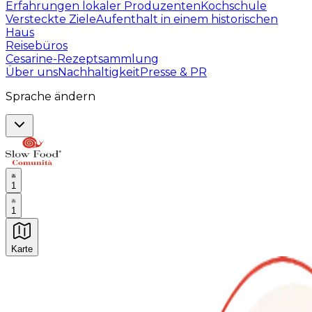
Erfahrungen lokaler Produzenten
Kochschule
Versteckte Ziele
Aufenthalt in einem historischen
Haus
Reisebüros
Cesarine-Rezeptsammlung
Über uns
Nachhaltigkeit
Presse & PR
Sprache ändern
1
1
Karte
Unvergessliche kulinarische Erlebnisse: Gastronomis