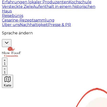
Erfahrungen lokaler Produzenten
Kochschule
Versteckte Ziele
Aufenthalt in einem historischen
Haus
Reisebüros
Cesarine-Rezeptsammlung
Über uns
Nachhaltigkeit
Presse & PR
Sprache ändern
1
1
Karte
Unvergessliche kulinarische Erlebnisse: Gastronomis