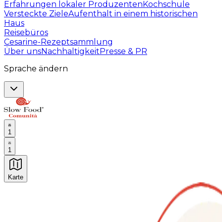
Erfahrungen lokaler Produzenten
Kochschule
Versteckte Ziele
Aufenthalt in einem historischen
Haus
Reisebüros
Cesarine-Rezeptsammlung
Über uns
Nachhaltigkeit
Presse & PR
Sprache ändern
1
1
Karte
Unvergessliche kulinarische Erlebnisse: Gastronomis