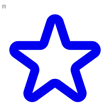
(
1
)