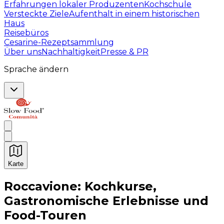
Erfahrungen lokaler Produzenten
Kochschule
Versteckte Ziele
Aufenthalt in einem historischen
Haus
Reisebüros
Cesarine-Rezeptsammlung
Über uns
Nachhaltigkeit
Presse & PR
Sprache ändern
Karte
Unvergessliche kulinarische Erlebnisse: Gastronomis
Roccavione: Kochkurse,
Gastronomische Erlebnisse und
Food-Touren