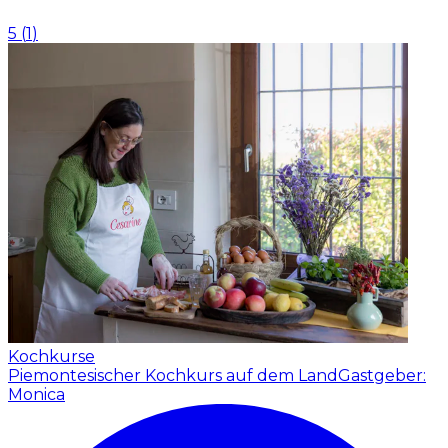
5
(
1
)
Kochkurse
Piemontesischer Kochkurs auf dem Land
Gastgeber:
Monica