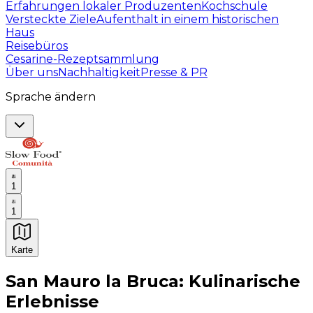
Erfahrungen lokaler Produzenten
Kochschule
Versteckte Ziele
Aufenthalt in einem historischen
Haus
Reisebüros
Cesarine-Rezeptsammlung
Über uns
Nachhaltigkeit
Presse & PR
Sprache ändern
1
1
Karte
Unvergessliche kulinarische Erlebnisse: Gastronomis
San Mauro la Bruca: Kulinarische
Erlebnisse