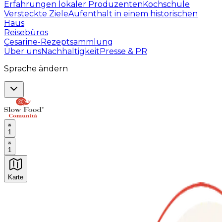
Erfahrungen lokaler Produzenten
Kochschule
Versteckte Ziele
Aufenthalt in einem historischen
Haus
Reisebüros
Cesarine-Rezeptsammlung
Über uns
Nachhaltigkeit
Presse & PR
Sprache ändern
1
1
Karte
Unvergessliche kulinarische Erlebnisse: Gastronomis