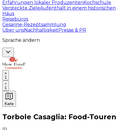
Erfahrungen lokaler Produzenten
Kochschule
Versteckte Ziele
Aufenthalt in einem historischen
Haus
Reisebüros
Cesarine-Rezeptsammlung
Über uns
Nachhaltigkeit
Presse & PR
Sprache ändern
1
1
Karte
Unvergessliche kulinarische Erlebnisse: Gastronomis
Torbole Casaglia: Food-Touren
(
1
)