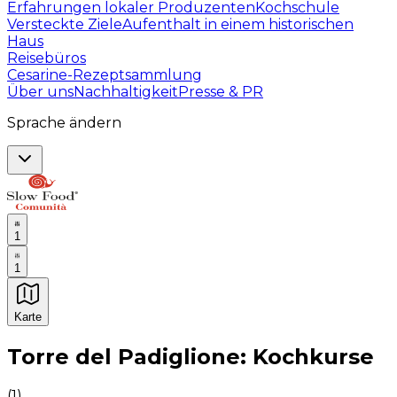
Erfahrungen lokaler Produzenten
Kochschule
Versteckte Ziele
Aufenthalt in einem historischen
Haus
Reisebüros
Cesarine-Rezeptsammlung
Über uns
Nachhaltigkeit
Presse & PR
Sprache ändern
1
1
Karte
Unvergessliche kulinarische Erlebnisse: Gastronomis
Torre del Padiglione: Kochkurse
(
1
)