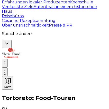
Erfahrungen lokaler Produzenten
Kochschule
Versteckte Ziele
Aufenthalt in einem historischen
Haus
Reisebüros
Cesarine-Rezeptsammlung
Über uns
Nachhaltigkeit
Presse & PR
Sprache ändern
1
1
Karte
Unvergessliche kulinarische Erlebnisse: Gastronomis
Tortoreto: Food-Touren
(
2
)