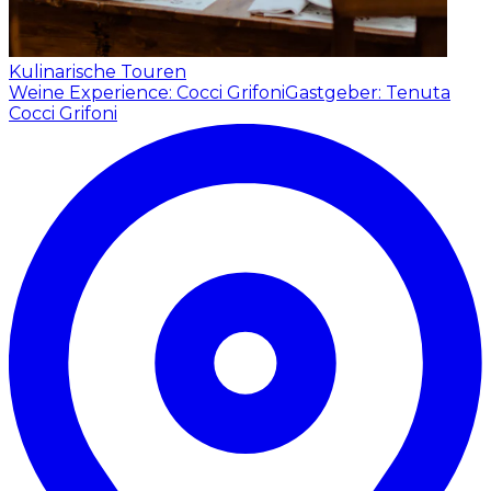
Kulinarische Touren
Weine Experience: Cocci Grifoni
Gastgeber: Tenuta
Cocci Grifoni