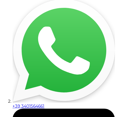
+39 3401564661