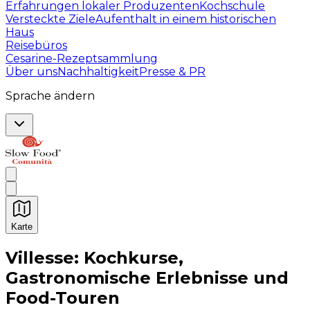
Erfahrungen lokaler Produzenten
Kochschule
Versteckte Ziele
Aufenthalt in einem historischen
Haus
Reisebüros
Cesarine-Rezeptsammlung
Über uns
Nachhaltigkeit
Presse & PR
Sprache ändern
Karte
Unvergessliche kulinarische Erlebnisse: Gastronomis
Villesse: Kochkurse,
Gastronomische Erlebnisse und
Food-Touren