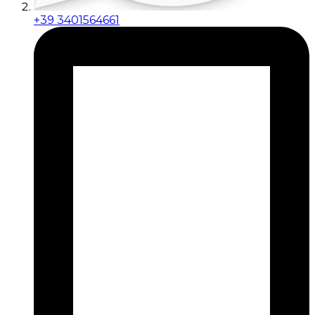
+39 3401564661