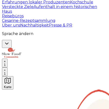
Erfahrungen lokaler Produzenten
Kochschule
Versteckte Ziele
Aufenthalt in einem historischen
Haus
Reisebüros
Cesarine-Rezeptsammlung
Über uns
Nachhaltigkeit
Presse & PR
Sprache ändern
1
1
Karte
Unvergessliche kulinarische Erlebnisse: Gastronomis