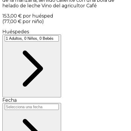
de la manzana, servido caliente con una bola de
helado de leche Vino del agricultor Café
153,00 €
por huésped
(
77,00 €
por niño
)
Huéspedes
Fecha