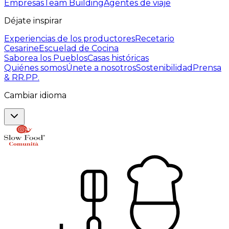
Empresas
Team Building
Agentes de viaje
Déjate inspirar
Experiencias de los productores
Recetario
Cesarine
Escuelad de Cocina
Saborea los Pueblos
Casas históricas
Quiénes somos
Únete a nosotros
Sostenibilidad
Prensa
& RR.PP.
Cambiar idioma