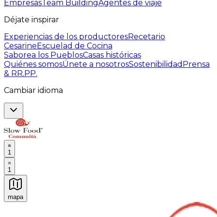
Empresas
Team Building
Agentes de viaje
Déjate inspirar
Experiencias de los productores
Recetario
Cesarine
Escuelad de Cocina
Saborea los Pueblos
Casas históricas
Quiénes somos
Únete a nosotros
Sostenibilidad
Prensa
& RR.PP.
Cambiar idioma
1
1
mapa
Experiencias culinarias inolvidables: Experiencias gast