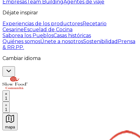
Empresas
Team Building
Agentes de viaje
Déjate inspirar
Experiencias de los productores
Recetario
Cesarine
Escuelad de Cocina
Saborea los Pueblos
Casas históricas
Quiénes somos
Únete a nosotros
Sostenibilidad
Prensa
& RR.PP.
Cambiar idioma
1
1
mapa
Experiencias culinarias inolvidables: Experiencias gast