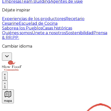
Empresas
Team Building
Agentes de viaje
Déjate inspirar
Experiencias de los productores
Recetario
Cesarine
Escuelad de Cocina
Saborea los Pueblos
Casas históricas
Quiénes somos
Únete a nosotros
Sostenibilidad
Prensa
& RR.PP.
Cambiar idioma
1
1
mapa
Experiencias culinarias inolvidables: Experiencias gast