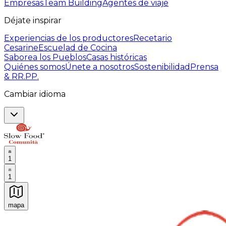
Empresas
Team Building
Agentes de viaje
Déjate inspirar
Experiencias de los productores
Recetario
Cesarine
Escuelad de Cocina
Saborea los Pueblos
Casas históricas
Quiénes somos
Únete a nosotros
Sostenibilidad
Prensa
& RR.PP.
Cambiar idioma
1
1
mapa
Experiencias culinarias inolvidables: Experiencias gast