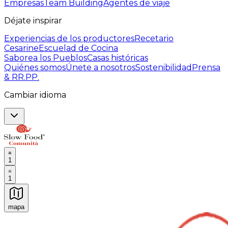
Empresas
Team Building
Agentes de viaje
Déjate inspirar
Experiencias de los productores
Recetario
Cesarine
Escuelad de Cocina
Saborea los Pueblos
Casas históricas
Quiénes somos
Únete a nosotros
Sostenibilidad
Prensa
& RR.PP.
Cambiar idioma
1
1
mapa
Experiencias culinarias inolvidables: Experiencias gast