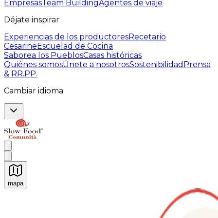
Empresas
Team Building
Agentes de viaje
Déjate inspirar
Experiencias de los productores
Recetario
Cesarine
Escuelad de Cocina
Saborea los Pueblos
Casas históricas
Quiénes somos
Únete a nosotros
Sostenibilidad
Prensa
& RR.PP.
Cambiar idioma
mapa
Experiencias culinarias inolvidables: Experiencias gast