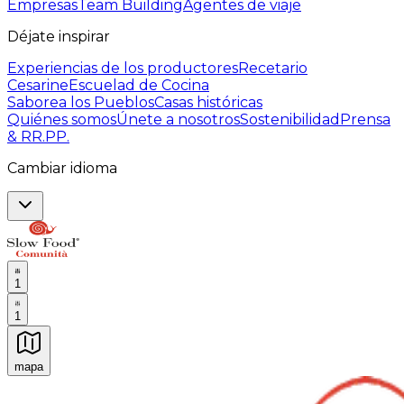
Empresas
Team Building
Agentes de viaje
Déjate inspirar
Experiencias de los productores
Recetario
Cesarine
Escuelad de Cocina
Saborea los Pueblos
Casas históricas
Quiénes somos
Únete a nosotros
Sostenibilidad
Prensa
& RR.PP.
Cambiar idioma
1
1
mapa
Experiencias culinarias inolvidables: Experiencias gast