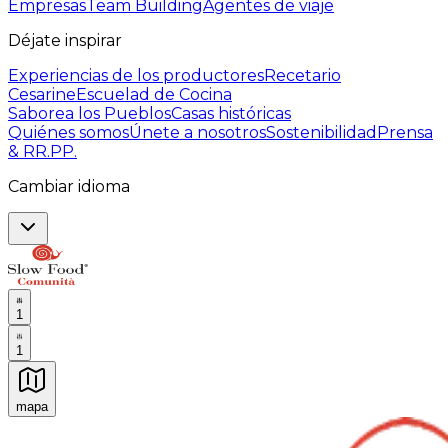
Empresas
Team Building
Agentes de viaje
Déjate inspirar
Experiencias de los productores
Recetario
Cesarine
Escuelad de Cocina
Saborea los Pueblos
Casas históricas
Quiénes somos
Únete a nosotros
Sostenibilidad
Prensa
& RR.PP.
Cambiar idioma
1
1
mapa
Experiencias culinarias inolvidables: Experiencias gast