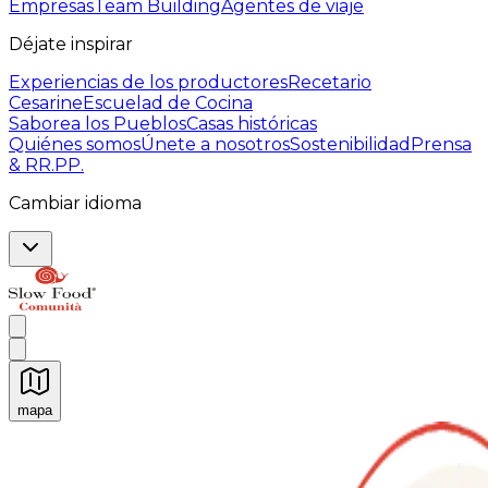
Empresas
Team Building
Agentes de viaje
Déjate inspirar
Experiencias de los productores
Recetario
Cesarine
Escuelad de Cocina
Saborea los Pueblos
Casas históricas
Quiénes somos
Únete a nosotros
Sostenibilidad
Prensa
& RR.PP.
Cambiar idioma
mapa
Experiencias culinarias inolvidables: Experiencias gast