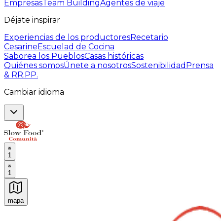
Empresas
Team Building
Agentes de viaje
Déjate inspirar
Experiencias de los productores
Recetario
Cesarine
Escuelad de Cocina
Saborea los Pueblos
Casas históricas
Quiénes somos
Únete a nosotros
Sostenibilidad
Prensa
& RR.PP.
Cambiar idioma
1
1
mapa
Experiencias culinarias inolvidables: Experiencias gast