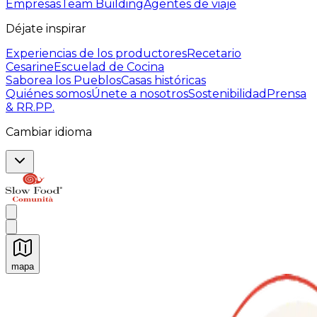
Empresas
Team Building
Agentes de viaje
Déjate inspirar
Experiencias de los productores
Recetario
Cesarine
Escuelad de Cocina
Saborea los Pueblos
Casas históricas
Quiénes somos
Únete a nosotros
Sostenibilidad
Prensa
& RR.PP.
Cambiar idioma
mapa
Experiencias culinarias inolvidables: Experiencias gast