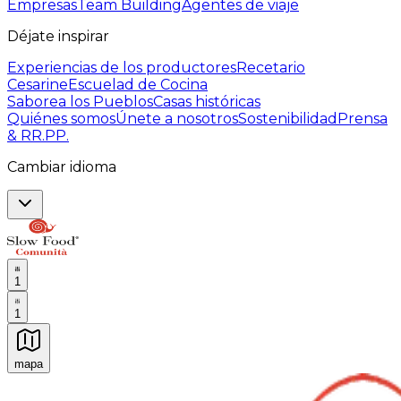
Empresas
Team Building
Agentes de viaje
Déjate inspirar
Experiencias de los productores
Recetario
Cesarine
Escuelad de Cocina
Saborea los Pueblos
Casas históricas
Quiénes somos
Únete a nosotros
Sostenibilidad
Prensa
& RR.PP.
Cambiar idioma
1
1
mapa
Experiencias culinarias inolvidables: Experiencias gast