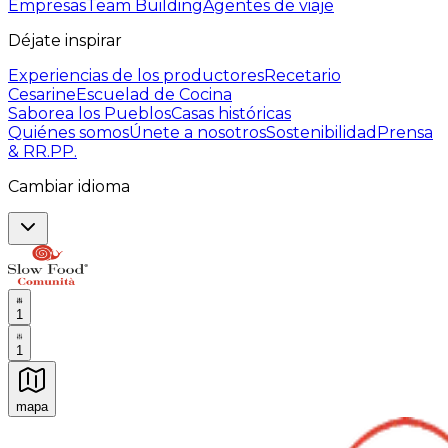
Empresas
Team Building
Agentes de viaje
Déjate inspirar
Experiencias de los productores
Recetario
Cesarine
Escuelad de Cocina
Saborea los Pueblos
Casas históricas
Quiénes somos
Únete a nosotros
Sostenibilidad
Prensa
& RR.PP.
Cambiar idioma
1
1
mapa
Experiencias culinarias inolvidables: Experiencias gast