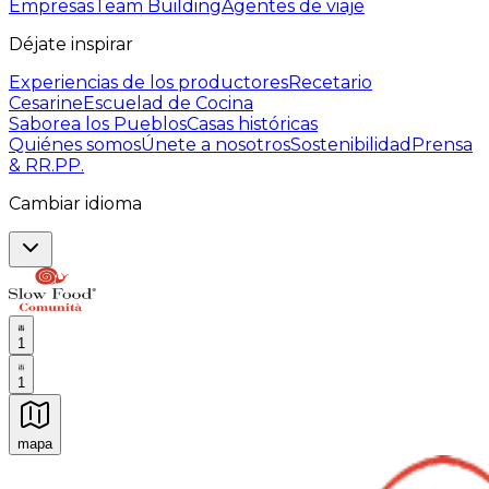
Empresas
Team Building
Agentes de viaje
Déjate inspirar
Experiencias de los productores
Recetario
Cesarine
Escuelad de Cocina
Saborea los Pueblos
Casas históricas
Quiénes somos
Únete a nosotros
Sostenibilidad
Prensa
& RR.PP.
Cambiar idioma
1
1
mapa
Experiencias culinarias inolvidables: Experiencias gast