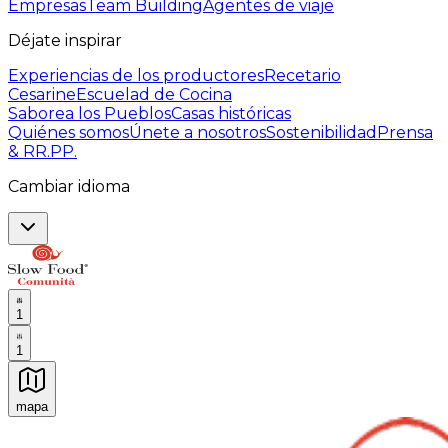
Empresas
Team Building
Agentes de viaje
Déjate inspirar
Experiencias de los productores
Recetario
Cesarine
Escuelad de Cocina
Saborea los Pueblos
Casas históricas
Quiénes somos
Únete a nosotros
Sostenibilidad
Prensa
& RR.PP.
Cambiar idioma
1
1
mapa
Experiencias culinarias inolvidables: Experiencias gast