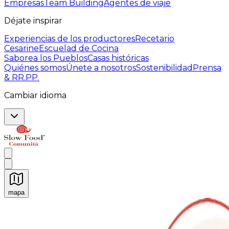
Empresas
Team Building
Agentes de viaje
Déjate inspirar
Experiencias de los productores
Recetario
Cesarine
Escuelad de Cocina
Saborea los Pueblos
Casas históricas
Quiénes somos
Únete a nosotros
Sostenibilidad
Prensa
& RR.PP.
Cambiar idioma
mapa
Experiencias culinarias inolvidables: Experiencias gast