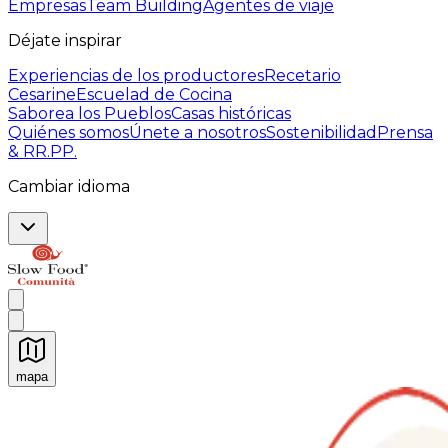
Empresas
Team Building
Agentes de viaje
Déjate inspirar
Experiencias de los productores
Recetario
Cesarine
Escuelad de Cocina
Saborea los Pueblos
Casas históricas
Quiénes somos
Únete a nosotros
Sostenibilidad
Prensa
& RR.PP.
Cambiar idioma
mapa
Experiencias culinarias inolvidables: Experiencias gast