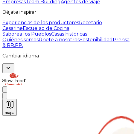
Empresas
Team Building
Agentes de viaje
Déjate inspirar
Experiencias de los productores
Recetario
Cesarine
Escuelad de Cocina
Saborea los Pueblos
Casas históricas
Quiénes somos
Únete a nosotros
Sostenibilidad
Prensa
& RR.PP.
Cambiar idioma
mapa
Experiencias culinarias inolvidables: Experiencias gast