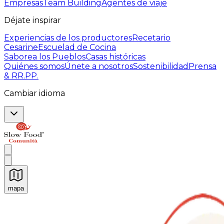
Empresas
Team Building
Agentes de viaje
Déjate inspirar
Experiencias de los productores
Recetario
Cesarine
Escuelad de Cocina
Saborea los Pueblos
Casas históricas
Quiénes somos
Únete a nosotros
Sostenibilidad
Prensa
& RR.PP.
Cambiar idioma
mapa
Experiencias culinarias inolvidables: Experiencias gast