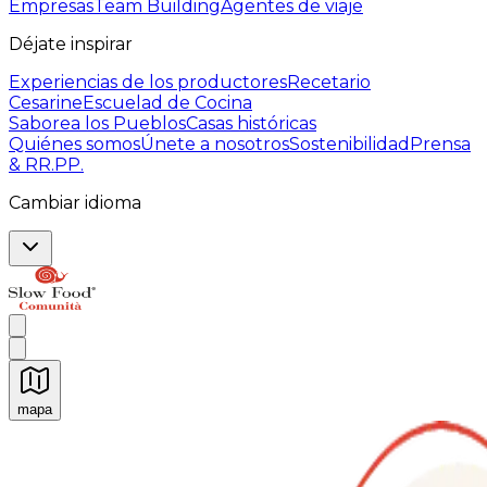
Empresas
Team Building
Agentes de viaje
Déjate inspirar
Experiencias de los productores
Recetario
Cesarine
Escuelad de Cocina
Saborea los Pueblos
Casas históricas
Quiénes somos
Únete a nosotros
Sostenibilidad
Prensa
& RR.PP.
Cambiar idioma
mapa
Experiencias culinarias inolvidables: Experiencias gast