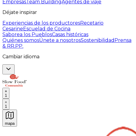
Empresas
Team Building
Agentes de viaje
Déjate inspirar
Experiencias de los productores
Recetario
Cesarine
Escuelad de Cocina
Saborea los Pueblos
Casas históricas
Quiénes somos
Únete a nosotros
Sostenibilidad
Prensa
& RR.PP.
Cambiar idioma
1
1
mapa
Experiencias culinarias inolvidables: Experiencias gast