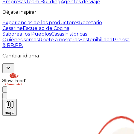
Empresas
Team Building
Agentes de viaje
Déjate inspirar
Experiencias de los productores
Recetario
Cesarine
Escuelad de Cocina
Saborea los Pueblos
Casas históricas
Quiénes somos
Únete a nosotros
Sostenibilidad
Prensa
& RR.PP.
Cambiar idioma
mapa
Experiencias culinarias inolvidables: Experiencias gast