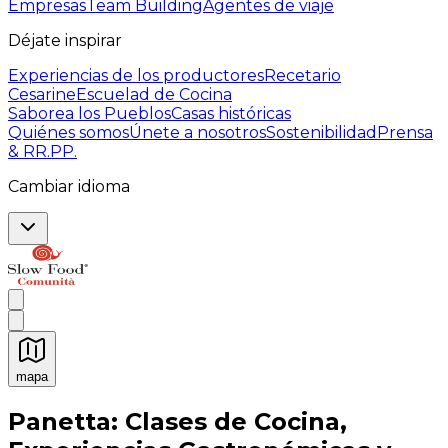
Empresas
Team Building
Agentes de viaje
Déjate inspirar
Experiencias de los productores
Recetario
Cesarine
Escuelad de Cocina
Saborea los Pueblos
Casas históricas
Quiénes somos
Únete a nosotros
Sostenibilidad
Prensa
& RR.PP.
Cambiar idioma
mapa
Experiencias culinarias inolvidables: Experiencias gast
Panetta: Clases de Cocina,