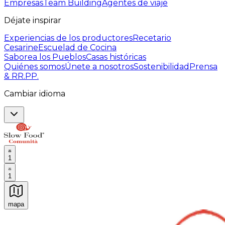
Empresas
Team Building
Agentes de viaje
Déjate inspirar
Experiencias de los productores
Recetario
Cesarine
Escuelad de Cocina
Saborea los Pueblos
Casas históricas
Quiénes somos
Únete a nosotros
Sostenibilidad
Prensa
& RR.PP.
Cambiar idioma
1
1
mapa
Experiencias culinarias inolvidables: Experiencias gast