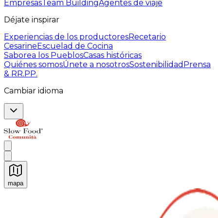
Empresas
Team Building
Agentes de viaje
Déjate inspirar
Experiencias de los productores
Recetario
Cesarine
Escuelad de Cocina
Saborea los Pueblos
Casas históricas
Quiénes somos
Únete a nosotros
Sostenibilidad
Prensa
& RR.PP.
Cambiar idioma
mapa
Experiencias culinarias inolvidables: Experiencias gast