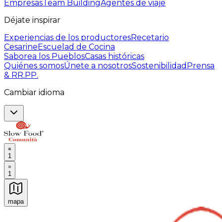
Empresas
Team Building
Agentes de viaje
Déjate inspirar
Experiencias de los productores
Recetario
Cesarine
Escuelad de Cocina
Saborea los Pueblos
Casas históricas
Quiénes somos
Únete a nosotros
Sostenibilidad
Prensa
& RR.PP.
Cambiar idioma
1
1
mapa
Experiencias culinarias inolvidables: Experiencias gast