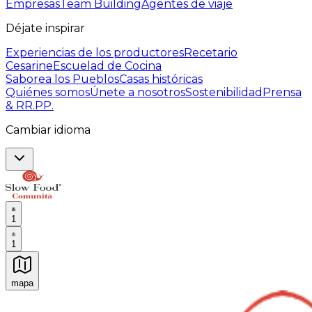
Empresas
Team Building
Agentes de viaje
Déjate inspirar
Experiencias de los productores
Recetario
Cesarine
Escuelad de Cocina
Saborea los Pueblos
Casas históricas
Quiénes somos
Únete a nosotros
Sostenibilidad
Prensa
& RR.PP.
Cambiar idioma
1
1
mapa
Experiencias culinarias inolvidables: Experiencias gast