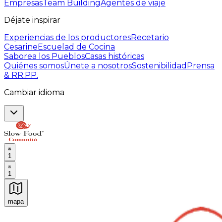
Empresas
Team Building
Agentes de viaje
Déjate inspirar
Experiencias de los productores
Recetario
Cesarine
Escuelad de Cocina
Saborea los Pueblos
Casas históricas
Quiénes somos
Únete a nosotros
Sostenibilidad
Prensa
& RR.PP.
Cambiar idioma
1
1
mapa
Experiencias culinarias inolvidables: Experiencias gast