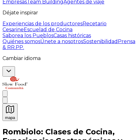
Empresas
Team Building
Agentes de viaje
Déjate inspirar
Experiencias de los productores
Recetario
Cesarine
Escuelad de Cocina
Saborea los Pueblos
Casas históricas
Quiénes somos
Únete a nosotros
Sostenibilidad
Prensa
& RR.PP.
Cambiar idioma
mapa
Experiencias culinarias inolvidables: Experiencias gast
Rombiolo: Clases de Cocina,