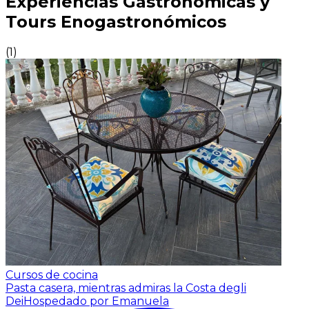
Experiencias Gastronómicas y
Tours Enogastronómicos
(
1
)
Cursos de cocina
Pasta casera, mientras admiras la Costa degli
Dei
Hospedado por Emanuela