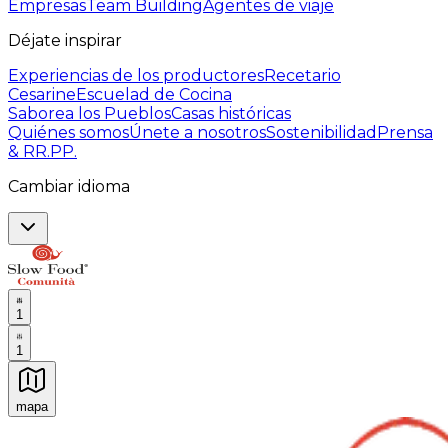
Empresas
Team Building
Agentes de viaje
Déjate inspirar
Experiencias de los productores
Recetario
Cesarine
Escuelad de Cocina
Saborea los Pueblos
Casas históricas
Quiénes somos
Únete a nosotros
Sostenibilidad
Prensa
& RR.PP.
Cambiar idioma
1
1
mapa
Experiencias culinarias inolvidables: Experiencias gast