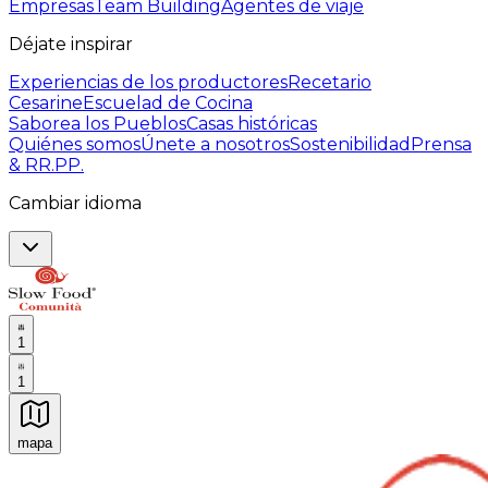
Empresas
Team Building
Agentes de viaje
Déjate inspirar
Experiencias de los productores
Recetario
Cesarine
Escuelad de Cocina
Saborea los Pueblos
Casas históricas
Quiénes somos
Únete a nosotros
Sostenibilidad
Prensa
& RR.PP.
Cambiar idioma
1
1
mapa
Experiencias culinarias inolvidables: Experiencias gast