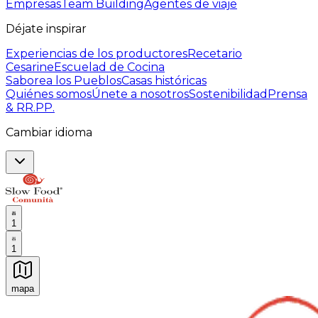
Empresas
Team Building
Agentes de viaje
Déjate inspirar
Experiencias de los productores
Recetario
Cesarine
Escuelad de Cocina
Saborea los Pueblos
Casas históricas
Quiénes somos
Únete a nosotros
Sostenibilidad
Prensa
& RR.PP.
Cambiar idioma
1
1
mapa
Experiencias culinarias inolvidables: Experiencias gast