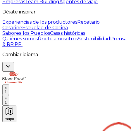
Empresas
Team Building
Agentes de viaje
Déjate inspirar
Experiencias de los productores
Recetario
Cesarine
Escuelad de Cocina
Saborea los Pueblos
Casas históricas
Quiénes somos
Únete a nosotros
Sostenibilidad
Prensa
& RR.PP.
Cambiar idioma
1
1
mapa
Experiencias culinarias inolvidables: Experiencias gast