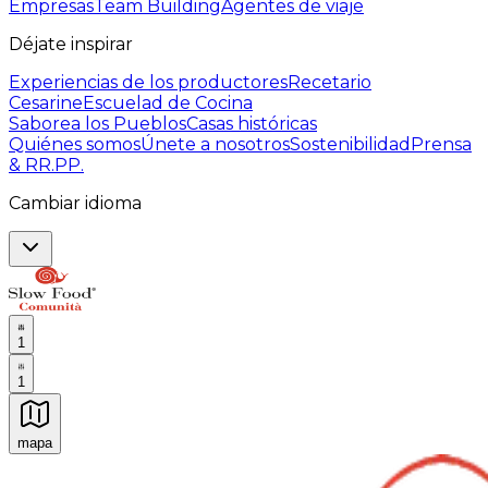
Empresas
Team Building
Agentes de viaje
Déjate inspirar
Experiencias de los productores
Recetario
Cesarine
Escuelad de Cocina
Saborea los Pueblos
Casas históricas
Quiénes somos
Únete a nosotros
Sostenibilidad
Prensa
& RR.PP.
Cambiar idioma
1
1
mapa
Experiencias culinarias inolvidables: Experiencias gast