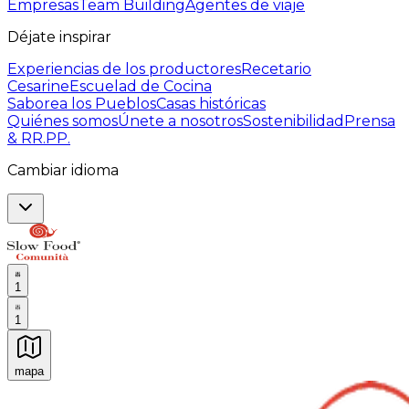
Empresas
Team Building
Agentes de viaje
Déjate inspirar
Experiencias de los productores
Recetario
Cesarine
Escuelad de Cocina
Saborea los Pueblos
Casas históricas
Quiénes somos
Únete a nosotros
Sostenibilidad
Prensa
& RR.PP.
Cambiar idioma
1
1
mapa
Experiencias culinarias inolvidables: Experiencias gast