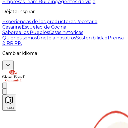
Empresas
Team Building
Agentes de viaje
Déjate inspirar
Experiencias de los productores
Recetario
Cesarine
Escuelad de Cocina
Saborea los Pueblos
Casas históricas
Quiénes somos
Únete a nosotros
Sostenibilidad
Prensa
& RR.PP.
Cambiar idioma
mapa
Experiencias culinarias inolvidables: Experiencias gast