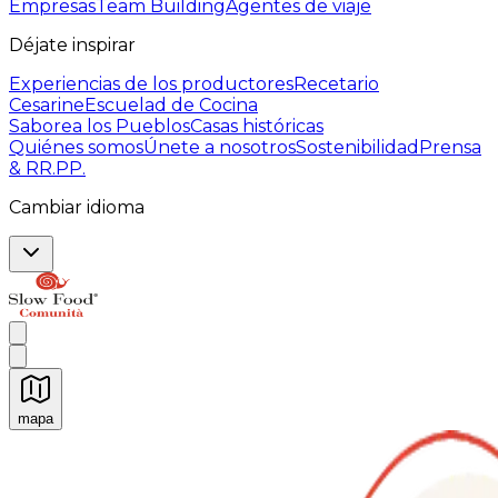
Empresas
Team Building
Agentes de viaje
Déjate inspirar
Experiencias de los productores
Recetario
Cesarine
Escuelad de Cocina
Saborea los Pueblos
Casas históricas
Quiénes somos
Únete a nosotros
Sostenibilidad
Prensa
& RR.PP.
Cambiar idioma
mapa
Experiencias culinarias inolvidables: Experiencias gast