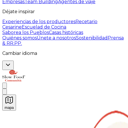
Empresas
Team Building
Agentes de viaje
Déjate inspirar
Experiencias de los productores
Recetario
Cesarine
Escuelad de Cocina
Saborea los Pueblos
Casas históricas
Quiénes somos
Únete a nosotros
Sostenibilidad
Prensa
& RR.PP.
Cambiar idioma
mapa
Experiencias culinarias inolvidables: Experiencias gast